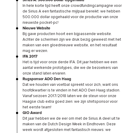
Sirius A: 500.000 Dollar Opgehaald
In hele korte tijd heeft onze crowdfundingcampagne voor
de Sirius A een fantastische mijlpaal bereikt: we hebben
500.000 dollar opgehaald voor de productie van onze
nieuwste pocket-pc!
Nieuwe Website
Bij gave producten hoort een bijpassende website.
Achter de schermen zijn we druk bezig geweest met het
maken van een gloednieuwe website, en het resultaat
mag er wezen.
IFA 2017
Het is tijd voor onze derde IFA. Dit jaar hebben we een
aantal werkende prototypes, die we de bezoekers van
onze stand laten ervaren.
Rugsponsor ADO Den Haag
Dat we houden van voetbal spreekt voor zich, want ons
hoofdkwartier is te vinden in het ADO Den Haag stadion.
Vanaf seizoen 2017/2018 laten we de steun voor onze
Haagse club extra goed zien: we zijn shirtsponsor voor
het eerste team!
GIO Award
Dit jaar hebben we de eer om met de Sirius A deel uit te
maken van de Dutch Design Week in Eindhoven. Deze
week wordt afgesloten met fantastisch nieuws: we