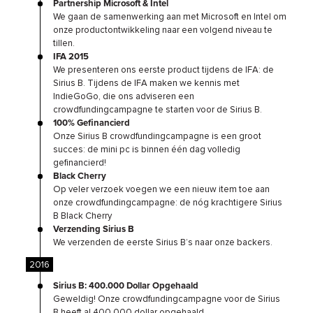
Partnership Microsoft & Intel
We gaan de samenwerking aan met Microsoft en Intel om
onze productontwikkeling naar een volgend niveau te
tillen.
IFA 2015
We presenteren ons eerste product tijdens de IFA: de
Sirius B. Tijdens de IFA maken we kennis met
IndieGoGo, die ons adviseren een
crowdfundingcampagne te starten voor de Sirius B.
100% Gefinancierd
Onze Sirius B crowdfundingcampagne is een groot
succes: de mini pc is binnen één dag volledig
gefinancierd!
Black Cherry
Op veler verzoek voegen we een nieuw item toe aan
onze crowdfundingcampagne: de nóg krachtigere Sirius
B Black Cherry
Verzending Sirius B
We verzenden de eerste Sirius B’s naar onze backers.
2016
Sirius B: 400.000 Dollar Opgehaald
Geweldig! Onze crowdfundingcampagne voor de Sirius
B heeft al 400.000 dollar opgehaald.