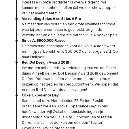
interesse in onze producten is overweldigend, we
kunnen met zekerheid stellen dat we de “showstopper”
van het evenement zijn!
Verzending Sirius A en Sirius A Pro
Na maanden van testen en een grote kwaliteitscontrole,
waarbij iedere computer is gecheckt, begint de
verzending van de allereerste batch Sirius A pocket-pc’s.
Sirius A: $900.000 Raised
De crowdfundingcampagne voor de Sirius A heeft weer
een mijlpaal bereikt: er is 900.000 dollar opgehaald. Op
naar 1 miljoen!
Red Dot Design Award 2018
We mogen het eindelijk wereldkundig maken: de Ockel
Sirius A heeft de Red Dot Design Award 2018 gewonnen!
De Red Dot award is één van de meest prestigieuze
prijzen op het gebied van productontwerp. We hopen dat
er meer Red Dot awards zullen volgen!
Ockel Experience Day
Samen met onze Nederlandse PR-Partner Reshift
organiseren we een “Ockel Experience Day” in ons
hoofdkwartier. Vijf Ockel-enthousiastelingen zijn
uitgenodigd om de Sirius A te “unboxen” en te testen.
Dit zet ons aan het denken om ook een “Backer
Experience Day” te organiseren.