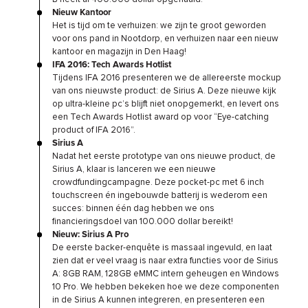
Nieuw Kantoor
Het is tijd om te verhuizen: we zijn te groot geworden
voor ons pand in Nootdorp, en verhuizen naar een nieuw
kantoor en magazijn in Den Haag!
IFA 2016: Tech Awards Hotlist
Tijdens IFA 2016 presenteren we de allereerste mockup
van ons nieuwste product: de Sirius A. Deze nieuwe kijk
op ultra-kleine pc’s blijft niet onopgemerkt, en levert ons
een Tech Awards Hotlist award op voor “Eye-catching
product of IFA 2016”.
Sirius A
Nadat het eerste prototype van ons nieuwe product, de
Sirius A, klaar is lanceren we een nieuwe
crowdfundingcampagne. Deze pocket-pc met 6 inch
touchscreen én ingebouwde batterij is wederom een
succes: binnen één dag hebben we ons
financieringsdoel van 100.000 dollar bereikt!
Nieuw: Sirius A Pro
De eerste backer-enquête is massaal ingevuld, en laat
zien dat er veel vraag is naar extra functies voor de Sirius
A: 8GB RAM, 128GB eMMC intern geheugen en Windows
10 Pro. We hebben bekeken hoe we deze componenten
in de Sirius A kunnen integreren, en presenteren een