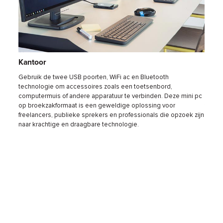
Kantoor
Thui
n
Gebruik de twee USB poorten, WiFi ac en Bluetooth
De gr
tream
technologie om accessoires zoals een toetsenbord,
is ver
. 64GB
computermuis of andere apparatuur te verbinden. Deze mini pc
Een o
r
op broekzakformaat is een geweldige oplossing voor
100% g
en.
freelancers, publieke sprekers en professionals die opzoek zijn
stream
naar krachtige en draagbare technologie.
ventil