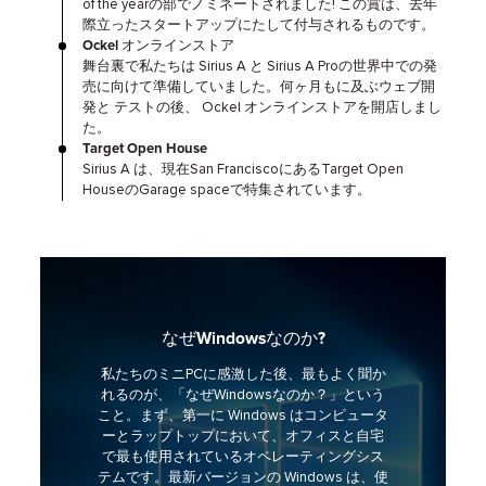
of the yearの部でノミネートされました! この賞は、去年
際立ったスタートアップにたして付与されるものです。
Ockel オンラインストア
舞台裏で私たちは Sirius A と Sirius A Proの世界中での発
売に向けて準備していました。何ヶ月もに及ぶウェブ開
発と テストの後、 Ockel オンラインストアを開店しまし
た。
Target Open House
Sirius A は、現在San FranciscoにあるTarget Open
HouseのGarage spaceで特集されています。
なぜWindowsなのか?
私たちのミニPCに感激した後、最もよく聞か
れるのが、「なぜWindowsなのか？」という
こと。まず、第一に Windows はコンピュータ
ーとラップトップにおいて、オフィスと自宅
で最も使用されているオペレーティングシス
テムです。最新バージョンの Windows は、使