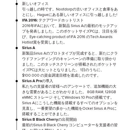
新しいオフィス
引っ越しの時です。Nootdorpの古いオフィスと倉庫をあ
とにし、Hagueにある新しいオフィスに引っ越しました!
IFA 2016: テクアワードホットリスト
2016年IFAにおいて、新製品 Sirius Aの最初のモックアッ
プを発表しました。このポケットサイズPCは、注目を浴
び、Eye-catching product of IFA 2016 のTech Awards
Hotlist賞を受賞しました。
Sirius A
新製品Sirius Aのプロトタイプが完成すると、新たにクラ
ウドファンディングのキャンペーンの準備に取り掛かり
ました。このタッチスクリーンが搭載されたポケットサ
イズPCは大ヒットとなりました。 1日のうちに、
$100.000 の資金調達目標を達成したのです。
Sirius A Proの導入
私たちの支援者の皆様へのアンケートで、追加機能の大
きな需要があることがわかりました。 8GB RAM, 128GB
eMMC ストレージ そしてWindows 10 Proの搭載です。
Sirius Aにこうした機能を搭載するすべてのオプションを
見直し、一番要望の多かった機能をOckel Sirius A Proに
搭載することができました。
Sirius B Black Cherryの出荷開始
最初のSirius B Black Cherry コンピューターを支援者の皆