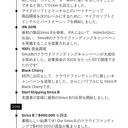
私たちは、コンピューター業界に違いをもたらすことが
できると信じてOckel を設立しました。
マイクロソフトとインテルとのパートナーシップ
商品開発を次のレベルにするために、マイクロソフトと
インテルとパートナーシップを締結しました。
IFA 2015
最初の製品Sirius Bを発表。 IFA において、IndieGoGoに
出会い、 SiriusBのクラウドファンディングキャンペーン
を実施することを提案されました。
100% 資金調達
SiriusBのクラウドファンディングキャンペーンが大成功
を収めました。必要資金の 100% をたった1日で調達でき
たのです!
Black Cherry
好評にお応えして、クラウドファンディングに新しいキ
ャンペーンを追加しました。さらにパワフルにな Sirius B
Black Cherryです。
Start Shipping Sirius B
支援者の皆様に最初のSirius Bの出荷を開始しました。
2016
Sirius Bで$400.000 を調達
素晴らしい結果です! Our Sirius B のクラウドファンディ
ングで$400.000の資金が集まりました。