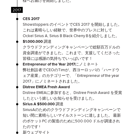
様へお届けを開始しました。
2017
CES 2017
Showstoppers のイベントでCES 2017 を開始しました。
これは素晴らしい経験で、世界中のプレスに対して
Ockel Sirius A, Sirius B Black Cherry Bを紹介しました。
$1.000.000 調達
クラウドファンディングキャンペーンで総額百万ドルの
資金調達ができました。これまで、支援してくださった
皆様には感謝の気持ちでいっぱいです！
Entrepreneur of the Year 2017にノミネート
弊社創設者でCEOのTimが、西ヨーロッパの「ハードウ
ェア産業」のカテゴリーで、「Entrepreneur of the year
2017」にノミネートされました。
Distree EMEA Fresh Award
Distree EMEAに参加すると、Distree Fresh Award を受賞
したという嬉しいお知らせを受けました。
Sirius A $500.000 調達
SiriusAのためのクラウドファンディングキャンペーンで
短い間に素晴らしいマイルストーンに達しました。 最新
のポケットPC の製造のために500.000 ドルが調達され
たのです !
新ウェブサイト