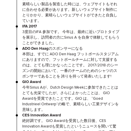
素晴らしい製品を製造した時には、ウェブサイトもそれ
に合わせる必要があります。新しいウェブサイト制作に
とりかかり、素晴らしいウェブサイトができたと自負し
ています。
IFA 2017
3度目のIFA 参加です。 今年は、最終に近いプロトタイプ
を展示し、訪問者の方にSirius A を自身で体験してもらう
ことができました。
ADO Den Haagのスポンサーになる
本部は、すでに ADO Den Haag フットボールスタジアム
にありますので、フットボールチームに対して支援する
のは、とても理にかなったことです。 2017/2018 のシー
ズンの開始において、一番のチームのためのシャツのス
ポンサーであることを 誇りを持って発表いたします!
GIO Award
今年Sirius Aが、Dutch Design Weekに参加できたことは
とても光栄でしたが、さらによかったことは、 GIO
Awardを受賞できたことです。GIO は、 “Goed
Industrieel Ontwerp”の略で、素晴らしい工業デザインを
意味します。
CES Innovation Award
絶好調です。 GIO Awardを受賞した数日後、CES
Innovation Awardも受賞したというニュースを聞いて驚