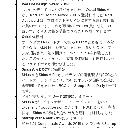
Red Dot Design Award 2018
ついに公表してもよい時がきました。 Ockel Sirius A
が、 Red Dot Design Award 2018を受賞しました! Red
Dot award は、プロダクトデザインに対する最も誉れ高
い賞の一つです。これが最初の Red Dot 賞になりこれに
続いてたくさんの賞を受賞できることを願っています!
Ockel 体験日
オランダの PRパートナーである Reshiftとともに、 本部
で「Ockel 体験日」を開催しました。 5人の Ockel ファ
ンが招待され、箱を開けてOckel Sirius Aを体験しまし
た。このイベントから、「支援者体験日」も開催しよう
というアイデアが浮かびました。
Sirius A がBCCで発売開始
Sirius A とSirius A Proが、オランダの電化製品店BCCとの
パートナーシップにより、ついにオランダ国内で公式に
販売開始できました。BCCは、Groupe Fnac Dartyの一部
です。
ドイツデザインアワード2019にノミネート
Sirius A が、ドイツデザインアワード 2019 において、
Excellent Product Designにノミネートされました。審査
員は、Sirius Aの類を見ない外見と感触に注目しました。
Startup of the Year 2018にノミネート
私たちは Computable Awards 2018 にオランダのStartup