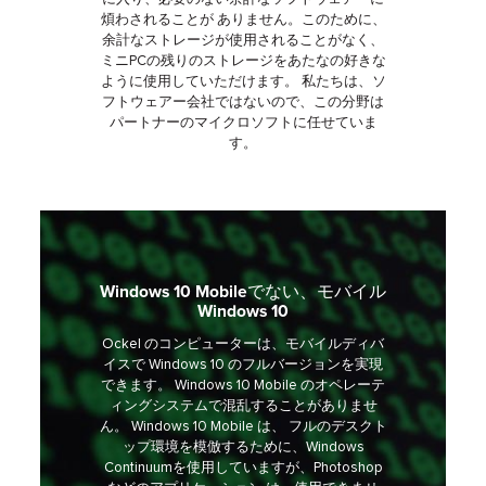
煩わされることが ありません。このために、
余計なストレージが使用されることがなく、
ミニPCの残りのストレージをあたなの好きな
ように使用していただけます。 私たちは、ソ
フトウェアー会社ではないので、この分野は
パートナーのマイクロソフトに任せていま
す。
Windows 10 Mobileでない、モバイル
Windows 10
Ockel のコンピューターは、モバイルディバ
イスで Windows 10 のフルバージョンを実現
できます。 Windows 10 Mobile のオペレーテ
ィングシステムで混乱することがありませ
ん。 Windows 10 Mobile は、 フルのデスクト
ップ環境を模倣するために、Windows
Continuumを使用していますが、Photoshop