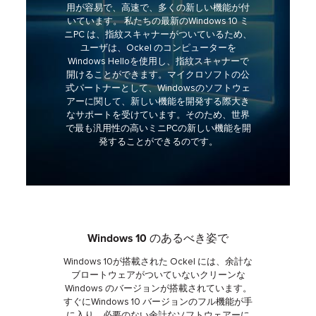
用が容易で、高速で、多くの新しい機能が付
いています。 私たちの最新のWindows 10 ミ
ニPC は、指紋スキャナーがついているため、
ユーザは、Ockel のコンピューターを
Windows Helloを使用し、指紋スキャナーで
開けることができます。マイクロソフトの公
式パートナーとして、Windowsのソフトウェ
アーに関して、新しい機能を開発する際大き
なサポートを受けています。そのため、世界
で最も汎用性の高いミニPCの新しい機能を開
発することができるのです。
Windows 10 のあるべき姿で
Windows 10が搭載された Ockel には、余計な
ブロートウェアがついていないクリーンな
Windows のバージョンが搭載されています。
すぐにWindows 10 バージョンのフル機能が手
に入り、必要のない余計なソフトウェアーに