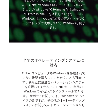
などのアプリケーション は、使用できませ
ん。 Ockel Windows 10 ミニ PCは、フルバー
ションの Windows 10 Home またはWindows
10 Professional を搭載しています。この
Windows は、あなたが通常のデスクトップや
ラップトップで使用している Windowsと同じ
です。
全てのオペレーティングシステムに
対応
Ockel コンピュータをWindows を搭載されて
いない状態で購入していただくことも可能で
す。あなたに最適なオペレーションシステム
を選択してください。 Linux や、ご自身の
Windowsライセンスをインストールできま
す。 サポートに関しては、 Windows ディバ
イスのみですが、その他のオペレーティング
システムに関してのドキュメンテーションも