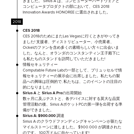
きました。 Sirius A は、コンピューターハードウェアと
コンピュータプロダクトの部において、CES 2018
Innovation Awards HONOREE に選出されました。
2018
CES 2018
CES 2018のためにまたLas Vegasに行くときがやってき
ました! 支援者、ディストリビューター、小売業者、
Ockelのファンを含め多くの素晴らしい方々に出会いま
した。なんと、オランダのコンスタンティン王子殿下に
も私たちのスタンドを訪問していただきました!
情報セキュリティー
Computable Future Labの一部として、ブリュッセルで情
報セキュリティーの展示会に出席しました。私たちの製
品への興味は圧倒的で, 私たちは、このイベントの注目の
的になりました!
Sirius A と Sirius A Proの出荷開始
数ヶ月に及ぶテストと、各デバイスに対する莫大な品質
管理活動の後、Sirius AポケットPCの第一弾を出荷する準
備ができました。
Sirius A: $900.000 調達
Sirius A のクラウドファンディングキャンペーンが新たな
マイルストーンに達しました。 $900.000 が調達された
のです。 100万ドルに向かっています!