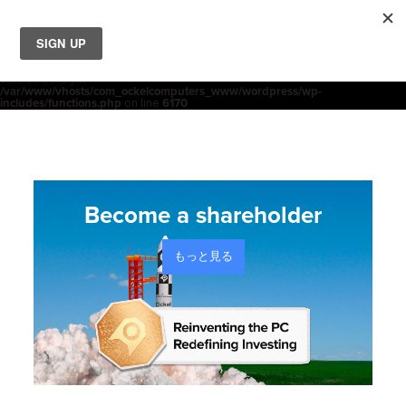
ホ
Notice
: Function _load_textdomain_just_in_time was called
incorrectly
.
acf
Translation loading for the
domain was triggered too early. This is
usually an indicator for some code in the plugin or theme running too early.
init
Translations should be loaded at the
action or later. Please see
SHOP
ー
Debugging in WordPress
for more information. (This message was added in
version 6.7.0.) in
/var/www/vhosts/com_ockelcomputers_www/wordpress/wp-
製品
includes/functions.php
on line
6170
ム
取扱店
サポート
Become a shareholder
会社概要
もっと見る
コンタクト
ニュース