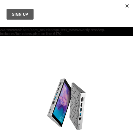
ホ
Notice
: Function _load_textdomain_just_in_time was called
incorrectly
.
acf
Translation loading for the
domain was triggered too early. This is
usually an indicator for some code in the plugin or theme running too early.
init
Translations should be loaded at the
action or later. Please see
SHOP
技術仕様
ー
概要
機能
よくある質問
Debugging in WordPress
for more information. (This message was added in
version 6.7.0.) in
/var/www/vhosts/com_ockelcomputers_www/wordpress/wp-
製品
includes/functions.php
on line
6170
ム
取扱店
サポート
会社概要
コンタクト
ニュース