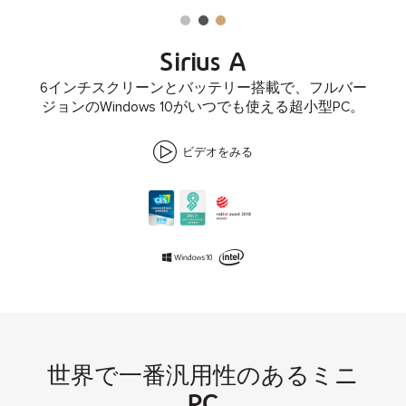
ム
メ
ビ
ー
テ
ー
ン
オ
ナ
Sirius A
シ
グ
ス
6インチスクリーンとバッテリー搭載で、フルバー
ル
レ
ゴ
ジョンのWindows 10がいつでも使える超小型PC。
バ
イ
ー
ー
ル
ド
ビデオをみる
世界で一番汎用性のあるミニ
PC