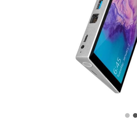
Maa
Zilv
G