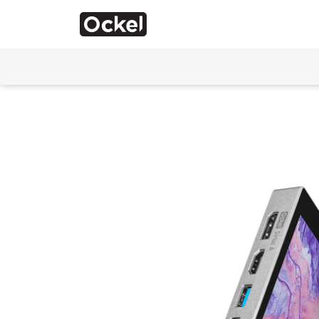
Thuis
Notice
: Function _load_textdomain_just_in_time was calle
the plugin or theme running too early. Translations should 
added in version 6.7.0.) in
/var/www/vhosts/com_ockelcompu