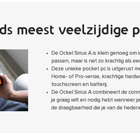
ds meest veelzijdige 
De Ockel Sirius A is klein genoeg om 
passen, maar is net zo krachtig als e
Deze unieke pocket pc is uitgerust m
Home- of Pro-versie, krachtige har
touchscreen en batterij.
De Ockel Sirius A combineert de connec
je graag wilt en nodig hebt wanneer 
de draagbaarheid die je van de hede