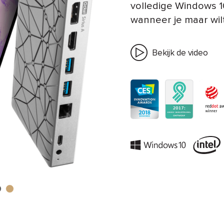
volledige Windows 1
wanneer je maar wilt
Bekijk de video
n
Meteoor
Venus
er
rijs
Goud